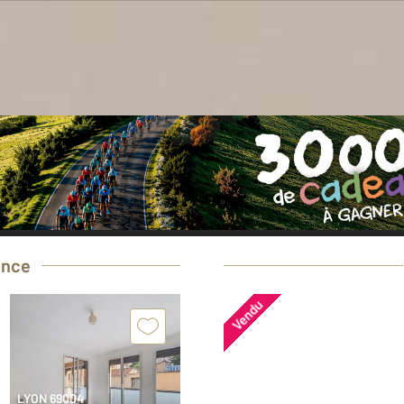
oin d'une estimation
gratuite
pour votre bi
Prendre rendez-vous avec un professionnel
ence
Vendu
LYON 69004