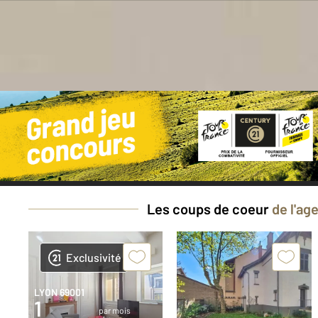
Bes
Les coups de coeur
de l'ag
Exclusivité
LYON 69001
1
par mois