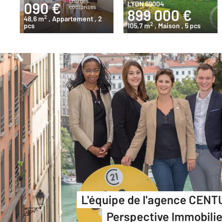
charges
090 €
LYON 69004
comprises
899 000 €
2
48,6 m
, Appartement
, 2
2
pcs
105,7 m
, Maison
, 5 pcs
L'équipe de l'agence CENT
Perspective Immobilie