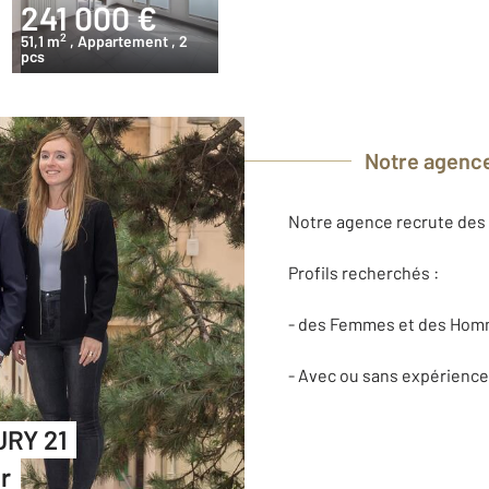
241 000 €
2
51,1 m
, Appartement
, 2
pcs
Notre agence
Notre agence recrute des 
Profils recherchés :
- des Femmes et des Hom
- Avec ou sans expérience
URY 21
r