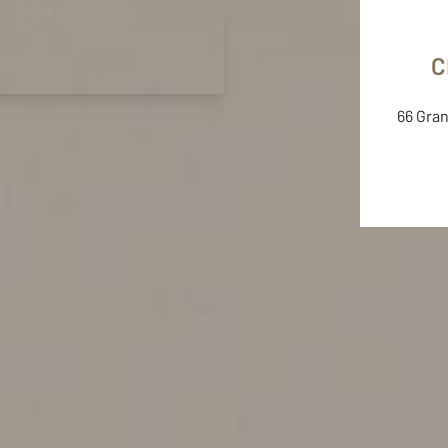
F4map © F4
Map data ©
OpenStreetMap contributors
Credits
C
66 Gran