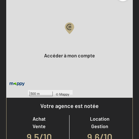
Parlons de vous, parlons biens
Votre compte :
Accéder à mon compte
500 m
©
Mappy
Votre agence est notée
Achat
Location
Vente
Gestion
9,5
/
10
9,6/10