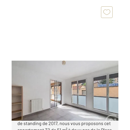
LYON 69004
2
51,06 m
, 2 pièces
Ref : 765
Appartement T2 à vendre
241 000 €
COEUR CROIX ROUSSE - Dans une résidence
de standing de 2017, nous vous proposons cet
appartement T2 de 51 m² à deux pas de la Place