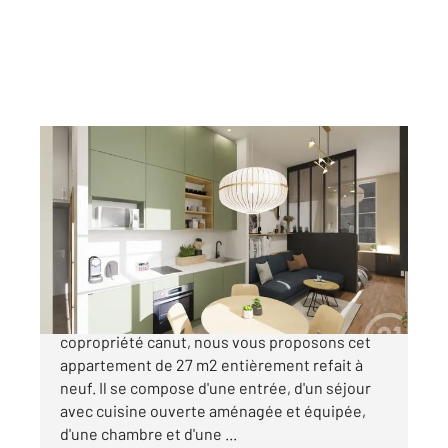
LYON 69004
2
27,24 m
, 2 pièces
Ref : 727
Appartement T2 à vendre
199 500 €
COEUR CROIX-ROUSSE. Dans une petite
copropriété canut, nous vous proposons cet
appartement de 27 m2 entièrement refait à
neuf. Il se compose d'une entrée, d'un séjour
avec cuisine ouverte aménagée et équipée,
d'une chambre et d'une ...