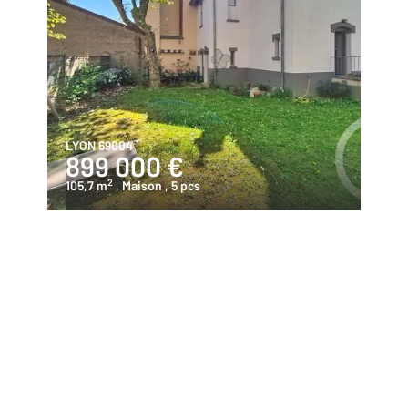
LYON 69004
899 000 €
2
105,7 m
, Maison
, 5 pcs