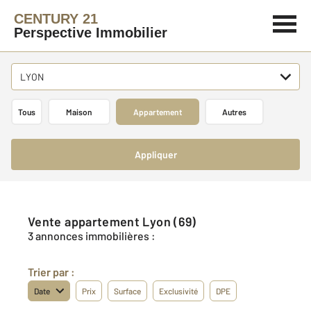
CENTURY 21
Perspective Immobilier
LYON
Tous
Maison
Appartement
Autres
Appliquer
Vente appartement Lyon (69)
3 annonces immobilières :
Trier par :
Date
Prix
Surface
Exclusivité
DPE