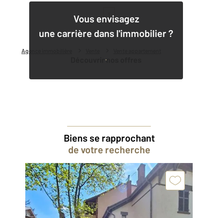
1
Vous envisagez
une carrière dans l'immobilier ?
Agence immobilière
Vente
Vente appartement
Découvrir nos offres
Biens se rapprochant
de votre recherche