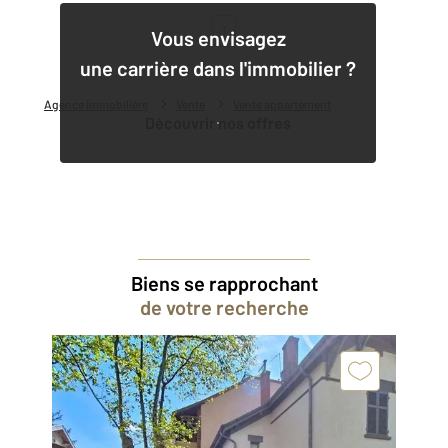
1
Vous envisagez
une carrière dans l'immobilier ?
Agence immobilière
Vente
Vente appartement
Découvrir nos offres
Biens se rapprochant
de votre recherche