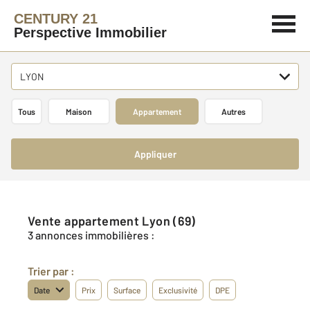
CENTURY 21
Perspective Immobilier
LYON
Tous
Maison
Appartement
Autres
Appliquer
Vente appartement Lyon (69)
3 annonces immobilières :
Trier par :
Date
Prix
Surface
Exclusivité
DPE