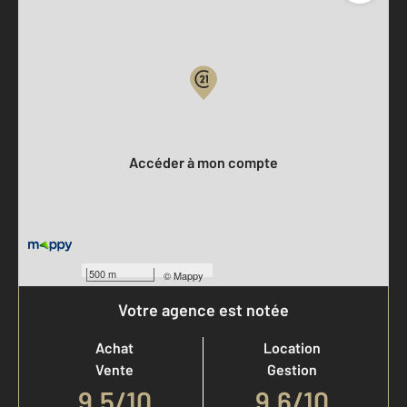
Parlons de vous, parlons biens
Votre compte :
Accéder à mon compte
500 m
©
Mappy
Votre agence est notée
Achat
Location
Vente
Gestion
9,5
/
10
9,6/10