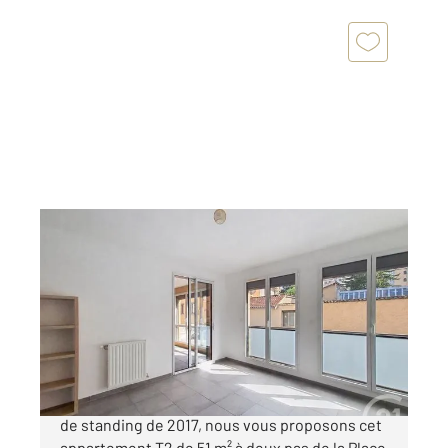
LYON 69004
2
51,06 m
, 2 pièces
Ref : 765
Appartement T2 à vendre
241 000 €
COEUR CROIX ROUSSE - Dans une résidence
de standing de 2017, nous vous proposons cet
appartement T2 de 51 m² à deux pas de la Place