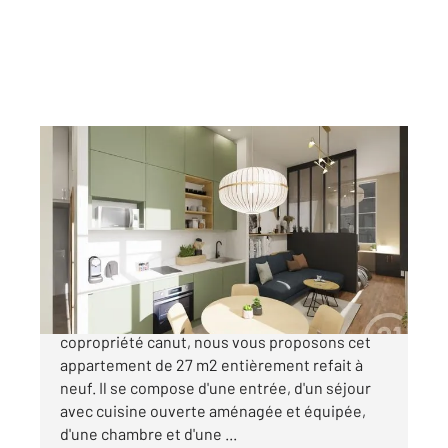
LYON 69004
2
27,24 m
, 2 pièces
Ref : 727
Appartement T2 à vendre
199 500 €
COEUR CROIX-ROUSSE. Dans une petite
copropriété canut, nous vous proposons cet
appartement de 27 m2 entièrement refait à
neuf. Il se compose d'une entrée, d'un séjour
avec cuisine ouverte aménagée et équipée,
d'une chambre et d'une ...