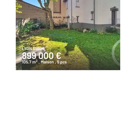
LYON 69004
899 000 €
2
105,7 m
, Maison
, 5 pcs