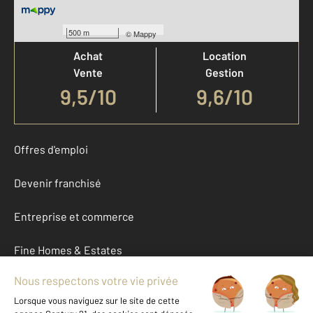
Votre agence est notée
500 m
©
Mappy
Achat
Location
Vente
Gestion
9,5
/
10
9,6/10
Offres d'emploi
Devenir franchisé
Entreprise et commerce
Fine Homes & Estates
À propos