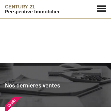
CENTURY 21
Perspective Immobilier
Agence immobilière
Vendre
Nos dernières ventes
Nos derniers biens vendus près de
Nos dernières ventes
chez vous
Vendu